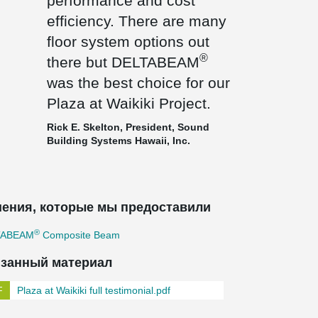
performance and cost
efficiency. There are many
floor system options out
®
there but DELTABEAM
was the best choice for our
Plaza at Waikiki Project.
Rick E. Skelton, President, Sound
Building Systems Hawaii, Inc.
ения, которые мы предоставили
®
TABEAM
Composite Beam
занный материал
Plaza at Waikiki full testimonial.pdf