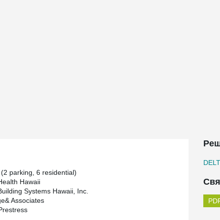
Реш
DEL
 (2 parking, 6 residential)
Свя
ealth Hawaii
uilding Systems Hawaii, Inc.
ge& Associates
restress