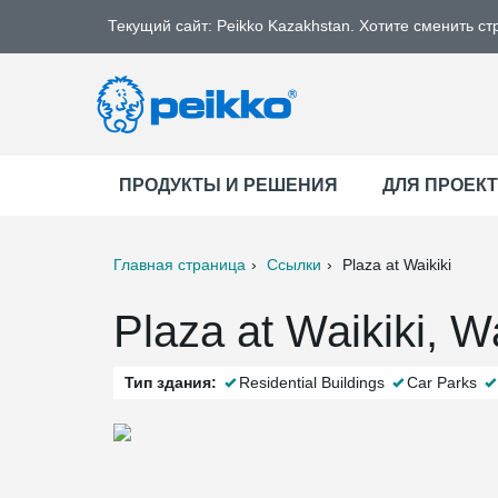
Текущий сайт: Peikko Kazakhstan. Хотите сменить ст
ПРОДУКТЫ И РЕШЕНИЯ
ДЛЯ ПРОЕК
Главная страница
Ссылки
Plaza at Waikiki
ter
Print
Mail
Plaza at Waikiki, W
Тип здания:
Residential Buildings
Car Parks