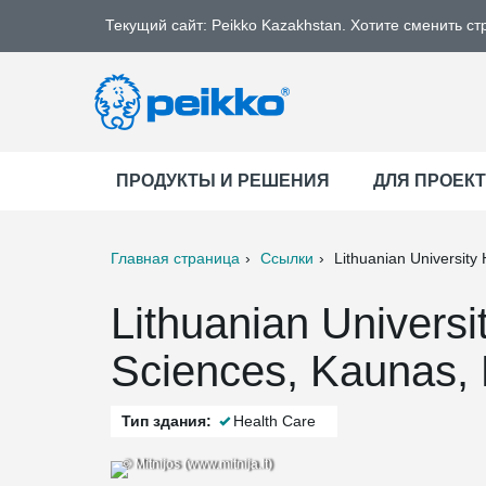
Текущий сайт: Peikko Kazakhstan. Хотите сменить ст
ПРОДУКТЫ И РЕШЕНИЯ
ДЛЯ ПРОЕК
Главная страница
Ссылки
Lithuanian University 
ter
Print
Mail
Lithuanian Universi
Sciences, Kaunas, 
Тип здания:
Health Care
© Mitnijos (www.mitnija.lt)