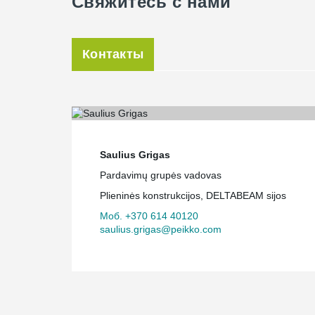
Свяжитесь с нами
Контакты
Saulius Grigas
Pardavimų grupės vadovas
Plieninės konstrukcijos, DELTABEAM sijos
Моб. +370 614 40120
saulius.grigas@peikko.com