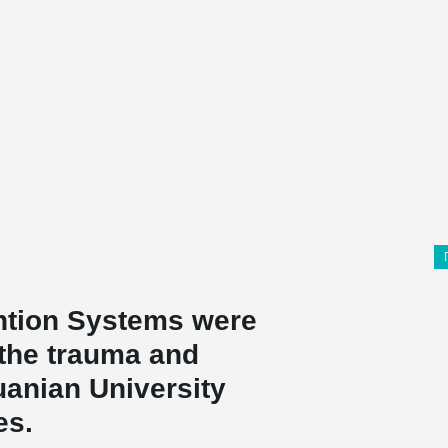
ntion Systems were
 the trauma and
uanian University
es.