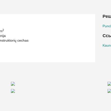
Реш
Punc
2
 m
Сс
nija
struktorių cechas
Kauno