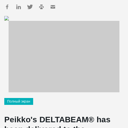
Полный экран
Peikko's DELTABEAM® has