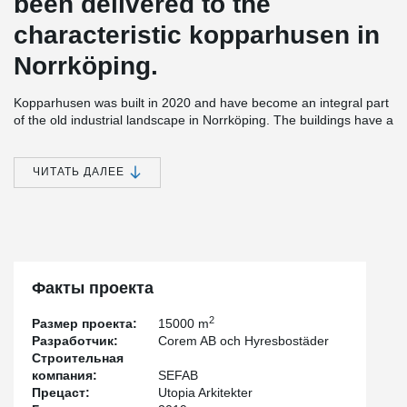
been delivered to the
characteristic kopparhusen in
Norrköping.
Kopparhusen was built in 2020 and have become an integral part
of the old industrial landscape in Norrköping. The buildings have a
unique roof design and facade cladding in copper-colored metal.
The courtyard facades have light-colored brick that harmonizes
stylishly with the distinctive and architecturally patterned copper
ЧИТАТЬ ДАЛЕЕ
houses. The block consists of garages, student and employee
housing, offices, restaurant, and café.
Peikko have delivered DELTABEAM® Frame, which includes both
composite columns and beams. Additionally, we provided
PETRA® slab hanger that create openings in floor structures.
Факты проекта
2
Размер проекта:
15000 m
Разработчик:
Corem AB och Hyresbostäder
Строительная
компания:
SEFAB
Прецаст:
Utopia Arkitekter