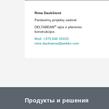
Rima Daukšienė
Pardavimų projektų vadovė
®
DELTABEAM
sijos ir plieninės
konstrukcijos
Моб. +370 646 32433
rima.dauksiene@peikko.com
Продукты и решения