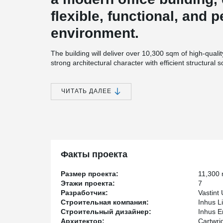
flexible, functional, and
environment.
The building will deliver over 10,300 sqm of high-qual
strong architectural character with efficient structural 
seamlessly with its surroundings from every angle. offi
a rooftop terrace offers views over Aire Park and the cit
ЧИТАТЬ ДАЛЕЕ
Peikko Lietuva has been part of this journey, supply
beams for the Kellstone structure. Working closely wi
installation, precise coordination, and keeping constr
open communication, careful engineering planning, and r
successfully delivering complex urban developments.
Факты проекта
Размер проекта:
11,300
Этажи проекта:
7
Разработчик:
Vastint
Строительная компания:
Inhus L
Строительный дизайнер:
Inhus E
Архитектор:
Cartwri