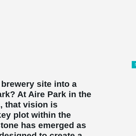
brewery site into a
k? At Aire Park in the
 that vision is
ey plot within the
lstone has emerged as
 designed to create a