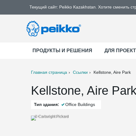
Текущий сайт: Peikko Kazakhstan. Хотите сменить ст
ПРОДУКТЫ И РЕШЕНИЯ
ДЛЯ ПРОЕК
Главная страница
Ссылки
Kellstone, Aire Park
ter
Print
Mail
Kellstone, Aire Par
Тип здания:
Office Buildings
© Cartwright Pickard