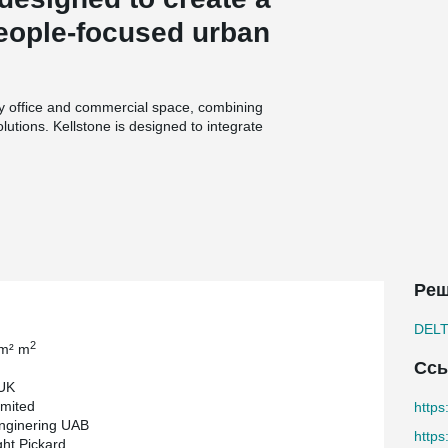
 people-focused urban
ity office and commercial space, combining
solutions. Kellstone is designed to integrate
ce floors benefit from abundant natural light, and
y skyline.
ing nearly 530 meters of DELTABEAM® composite
th INHUS Limited, the focus was on smooth
uction on schedule. The project demonstrates how
eliable structural solutions are essential for
Реш
DEL
2
 m² m
Сс
 UK
imited
https
nginering UAB
http
ght Pickard