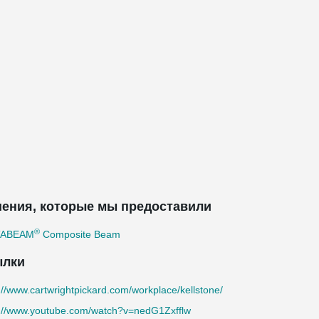
ения, которые мы предоставили
®
TABEAM
Composite Beam
ылки
://www.cartwrightpickard.com/workplace/kellstone/
s://www.youtube.com/watch?v=nedG1Zxfflw