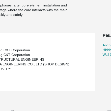
phases: after core element installation and
 stage where the core interacts with the main
kly and safely.
Реш
Ancho
Hidd
g C&T Corporation
Wall
g C&T Corporation
STRUCTURAL ENGINEERING
 ENGINEERING CO., LTD (SHOP DESIGN)
DUSTRY