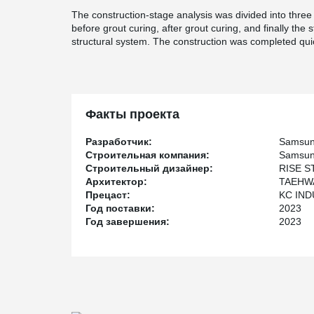
The construction-stage analysis was divided into three 
before grout curing, after grout curing, and finally the
structural system. The construction was completed quic
Факты проекта
Разработчик:
Samsun
Строительная компания:
Samsun
Строительный дизайнер:
RISE 
Архитектор:
TAEHWA
Прецаст:
KC IN
Год поставки:
2023
Год завершения:
2023