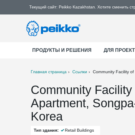
Текущий сайт: Peikko Kazakhstan. Хотите сменить ст
ПРОДУКТЫ И РЕШЕНИЯ
ДЛЯ ПРОЕК
Главная страница
Ссылки
Community Facility of
ter
Print
Mail
Community Facility 
Apartment, Songpa-
Korea
Тип здания:
Retail Buildings