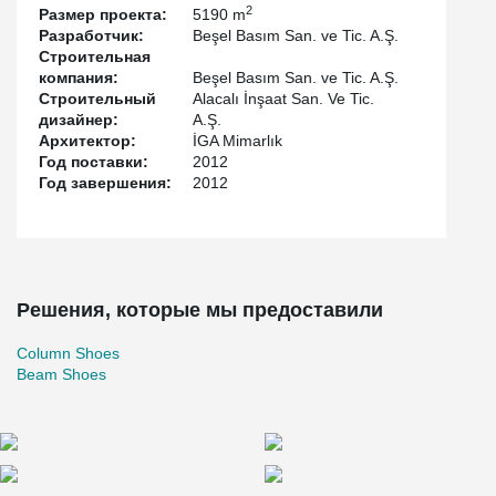
2
Размер проекта:
5190 m
Разработчик:
Beşel Basım San. ve Tic. A.Ş.
Строительная
компания:
Beşel Basım San. ve Tic. A.Ş.
Строительный
Alacalı İnşaat San. Ve Tic.
дизайнер:
A.Ş.
Архитектор:
İGA Mimarlık
Год поставки:
2012
Год завершения:
2012
Решения, которые мы предоставили
Column Shoes
Beam Shoes