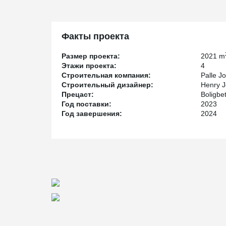
The primary load-bearing structure consists of Pe
Composite Columns. The solution was chosen to achieve
providing flexibility in the layout and enabling open sp
Факты проекта
To meet the architect’s vision of cantilevered façades,
cantilevered beams.
Размер проекта:
2021 m
Этажи проекта:
4
Peikko delivered DELTABEAM® Frame as the primary lo
Строительная компания:
Palle J
floor structures, efficient installation, and a flexible st
Строительный дизайнер:
Henry J
architectural and functional requirements.
Прецаст:
Boligbe
Год поставки:
2023
Год завершения:
2024