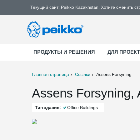
Текущий сайт: Peikko Kazakhstan. Хотите сменить ст
ПРОДУКТЫ И РЕШЕНИЯ
ДЛЯ ПРОЕК
Главная страница
Ссылки
Assens Forsyning
ter
Print
Mail
Assens Forsyning,
Тип здания:
Office Buildings