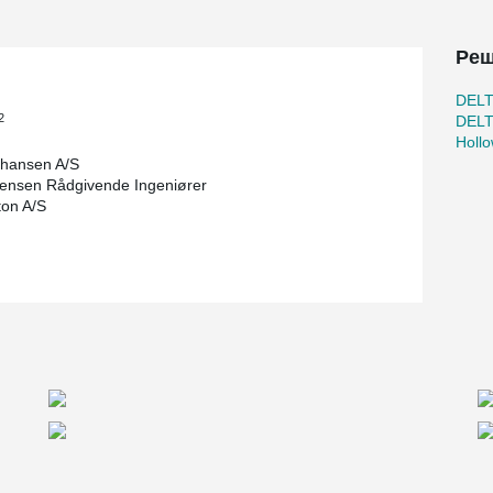
ikko DELTABEAM® Composite Beams and ATLANT®
 slim structures and low structural depth,
Реш
aces.
 full-storey columns were used to support the
DEL
2
DEL
Holl
ad-bearing structure. The system enables slim
ohansen A/S
ructural solution adapted to the project’s
ensen Rådgivende Ingeniører
ton A/S