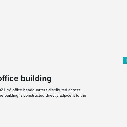
ffice building
021 m² office headquarters distributed across
e building is constructed directly adjacent to the
boiler hall and chimney. The existing chimney has
ansion joint, placing special demands on the
ents.
ctions and educational activities, including the
 and utility supply.