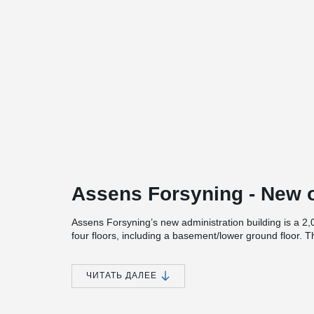
Assens Forsyning - New o
Assens Forsyning’s new administration building is a 2,
four floors, including a basement/lower ground floor. Th
existing district heating plant and integrated with the 
been incorporated into the new structure using an exp
interaction between the new and existing building elem
ЧИТАТЬ ДАЛЕЕ
The headquarters accommodates both administrative fun
KredsLab school service, which focuses on sustainability