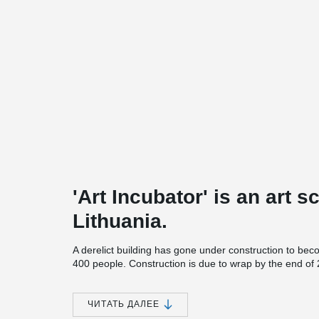
'Art Incubator' is an art s
Lithuania.
A derelict building has gone under construction to beco
400 people. Construction is due to wrap by the end of
The building height was limited, thus engineers solv
®
DELTABEAM
Composite Beams were used for this proj
ЧИТАТЬ ДАЛЕЕ
According to Julius Zareckas, the head of the company