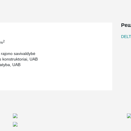
rint. Concrete reinforced slab changes into
tion for the building process is more efficient
ting without additional protections".
Реш
DEL
2
 m
s rajono savivaldybė
s konstruktoriai, UAB
tatyba, UAB