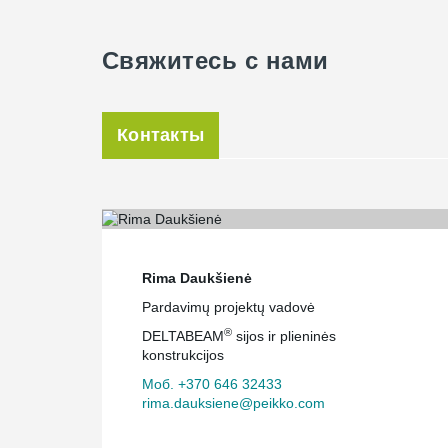
Свяжитесь с нами
Контакты
Rima Daukšienė
Pardavimų projektų vadovė
®
DELTABEAM
sijos ir plieninės
konstrukcijos
Моб. +370 646 32433
rima.dauksiene@peikko.com