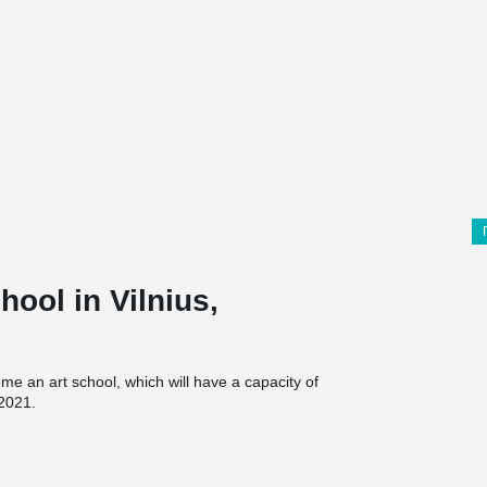
chool in Vilnius,
me an art school, which will have a capacity of
 2021.
®
ed this problem by choosing DELTABEAM
. Eleven
ect which was an effective solution.
 Capital Constructor - "Using beams in this