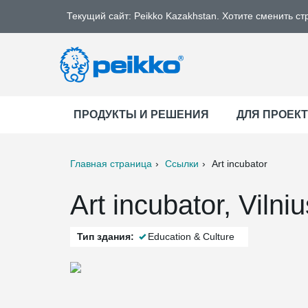
Текущий сайт: Peikko Kazakhstan. Хотите сменить ст
ПРОДУКТЫ И РЕШЕНИЯ
ДЛЯ ПРОЕК
Главная страница
Ссылки
Art incubator
ter
Print
Mail
Art incubator, Vilni
Тип здания:
Education & Culture