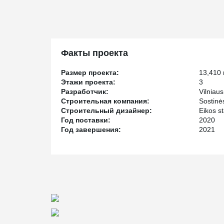
project gave more floor area for a given building footp
®
DELTABEAM
beams and slim floor structure. This solu
and cost-effective. We can assure the fire class high ra
Факты проекта
Размер проекта:
13,410
Этажи проекта:
3
Разработчик:
Vilniau
Строительная компания:
Sostinė
Строительный дизайнер:
Eikos s
Год поставки:
2020
Год завершения:
2021