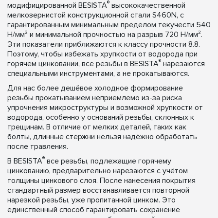
®
модифицированной BESISTA
высококачественной
мелкозернистой конструкционной стали S460N, с
гарантированным минимальным пределом текучести 540
Н/мм² и минимальной прочностью на разрыв 720 Н/мм².
Эти показатели приближаются к классу прочности 8.8.
Поэтому, чтобы избежать хрупкости от водорода при
®
горячем цинковании, все резьбы в BESISTA
нарезаются
специальными инструментами, а не прокатываются.
Для нас более дешёвое холодное формирование
резьбы прокатыванием неприемлемо из-за риска
упрочнения микроструктуры и возможной хрупкости от
водорода, особенно у оснований резьбы, склонных к
трещинам. В отличие от мелких деталей, таких как
болты, длинные стержни нельзя надёжно обработать
после травления.
®
В BESISTA
все резьбы, подлежащие горячему
цинкованию, предварительно нарезаются с учётом
толщины цинкового слоя. После нанесения покрытия
стандартный размер восстанавливается повторной
нарезкой резьбы, уже пропитанной цинком. Это
единственный способ гарантировать сохранение