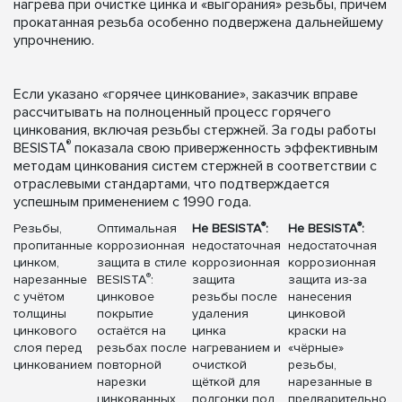
нагрева при очистке цинка и «выгорания» резьбы, причём
прокатанная резьба особенно подвержена дальнейшему
упрочнению.
Если указано «горячее цинкование», заказчик вправе
рассчитывать на полноценный процесс горячего
цинкования, включая резьбы стержней. За годы работы
®
BESISTA
показала свою приверженность эффективным
методам цинкования систем стержней в соответствии с
отраслевыми стандартами, что подтверждается
успешным применением с 1990 года.
®
®
Резьбы,
Оптимальная
Не BESISTA
:
Не BESISTA
:
пропитанные
коррозионная
недостаточная
недостаточная
цинком,
защита в стиле
коррозионная
коррозионная
®
нарезанные
BESISTA
:
защита
защита из-за
с учётом
цинковое
резьбы после
нанесения
толщины
покрытие
удаления
цинковой
цинкового
остаётся на
цинка
краски на
слоя перед
резьбах после
нагреванием и
«чёрные»
цинкованием
повторной
очисткой
резьбы,
нарезки
щёткой для
нарезанные в
цинкованных
подгонки под
предварительно